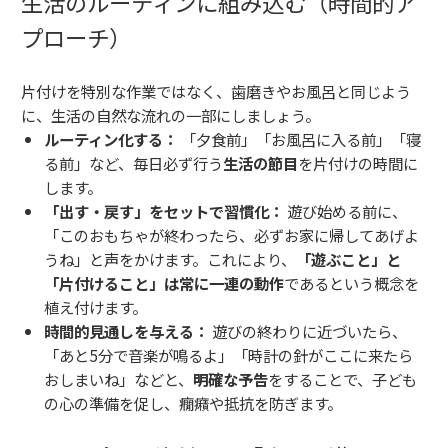
生活のルーティンに組み込む（時間的ア
プローチ）
片付けを特別な作業ではなく、歯磨きやお風呂と同じよう
に、生活の自然な流れの一部にしましょう。
ルーティン化する：
「夕食前」「お風呂に入る前」「寝
る前」など、毎日必ず行う
生活の節目
を片付けの時間に
します。
「出す・戻す」をセットで習慣化：
遊び始める前に、
「このおもちゃが終わったら、必ずお家に帰してあげよ
うね」と声をかけます。これにより、
「遊ぶこと」と
「片付けること」は常に一連の動作
であるという概念を
植え付けます。
時間的見通しを与える：
遊びの終わりに近づいたら、
「あと5分で音楽が鳴るよ」「時計の針がここに来たら
おしまいね」などと、
明確な予告
をすることで、子ども
の心の準備を促し、癇癪や抵抗を防ぎます。