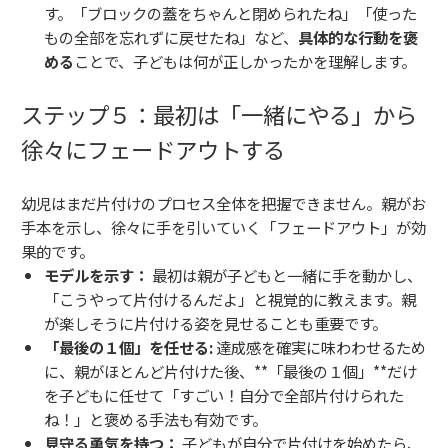
す。「ブロックの蓋をちゃんと閉められたね」「使った
もの全部を忘れずに戻せたね」など、
具体的な行動を褒
める
ことで、子どもは何が正しかったかを理解します。
ステップ５：最初は「一緒にやる」から
徐々にフェードアウトする
幼児はまだ片付けのプロセス全体を把握できません。親がお
手本を示し、徐々に手を引いていく「フェードアウト」が効
果的です。
モデルを示す：
最初は親が子どもと一緒に手を動かし、
「こうやって片付けるんだよ」と視覚的に教えます。親
が楽しそうに片付ける姿を見せることも重要です。
「最後の１個」を任せる:
達成感を確実に味わわせるため
に、親がほとんど片付けた後、**「最後の１個」**だけ
を子どもに任せて「すごい！自分で全部片付けられた
ね！」と褒める手法も有効です。
見守る勇気を持つ：
子どもが自分で片付けを始めたら、