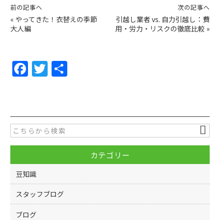
前の記事へ
次の記事へ
«
やってきた！衣替えの季節
引越し業者 vs. 自力引越し：費
大人編
用・労力・リスクの徹底比較
»
F
T
共
a
w
有
c
itt
e
er
b
o
カテゴリー
o
k
豆知識
スタッフブログ
ブログ