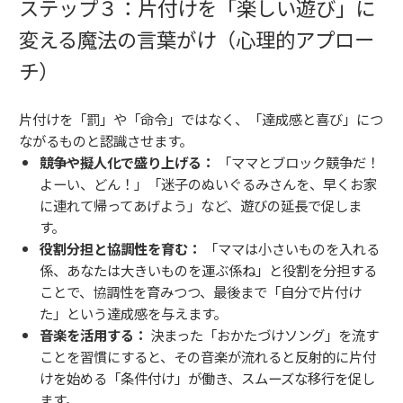
ステップ３：片付けを「楽しい遊び」に
変える魔法の言葉がけ（心理的アプロー
チ）
片付けを「罰」や「命令」ではなく、「達成感と喜び」につ
ながるものと認識させます。
競争や擬人化で盛り上げる：
「ママとブロック競争だ！
よーい、どん！」「迷子のぬいぐるみさんを、早くお家
に連れて帰ってあげよう」など、遊びの延長で促しま
す。
役割分担と協調性を育む：
「ママは小さいものを入れる
係、あなたは大きいものを運ぶ係ね」と役割を分担する
ことで、協調性を育みつつ、最後まで「自分で片付け
た」という達成感を与えます。
音楽を活用する：
決まった「おかたづけソング」を流す
ことを習慣にすると、その音楽が流れると反射的に片付
けを始める「条件付け」が働き、スムーズな移行を促し
ます。