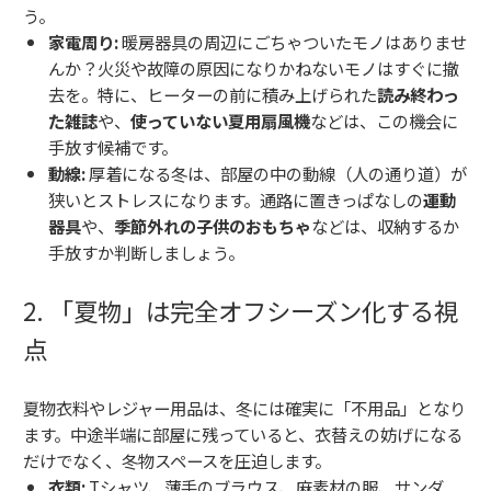
う。
家電周り:
暖房器具の周辺にごちゃついたモノはありませ
んか？火災や故障の原因になりかねないモノはすぐに撤
去を。特に、ヒーターの前に積み上げられた
読み終わっ
た雑誌
や、
使っていない夏用扇風機
などは、この機会に
手放す候補です。
動線:
厚着になる冬は、部屋の中の動線（人の通り道）が
狭いとストレスになります。通路に置きっぱなしの
運動
器具
や、
季節外れの子供のおもちゃ
などは、収納するか
手放すか判断しましょう。
2. 「夏物」は完全オフシーズン化する視
点
夏物衣料やレジャー用品は、冬には確実に「不用品」となり
ます。中途半端に部屋に残っていると、衣替えの妨げになる
だけでなく、冬物スペースを圧迫します。
衣類:
Tシャツ、薄手のブラウス、麻素材の服、サンダ