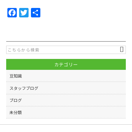
F
T
共
a
w
有
c
itt
e
er
b
o
カテゴリー
o
k
豆知識
スタッフブログ
ブログ
未分類