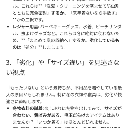
ル。これらは**「洗濯・クリーニングを済ませて防虫剤
とともに完全密封」
するか、
「来年着ないなら手放す」
**かの二択です。
レジャー用品:
バーベキューグッズ、水着、ビーチサンダ
ル、虫よけグッズなど。これらは冬に絶対に使わないた
め、**「まとめて奥の収納へ」
するか、劣化しているも
のは
「処分」**しましょう。
3. 「劣化」や「サイズ違い」を見逃さな
い視点
「もったいない」という気持ちが、不用品を増やしている最
大の原因かもしれません。特に冬の衣類や寝具は、劣化が快
適さに直結します。
冬物衣料の試着:
久しぶりに冬物を出してみて、
サイズが
合わない
、
黄ばみがある
、
毛玉だらけ
のアイテムはあり
ませんか？「いつか着る」はほとんど訪れません。