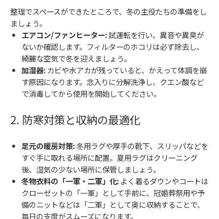
整理でスペースができたところで、冬の主役たちの準備をし
ましょう。
エアコン/ファンヒーター:
試運転を行い、異音や異臭が
ないか確認します。フィルターのホコリは必ず除去し、
綺麗な空気で冬を迎えましょう。
加湿器:
カビや水アカが残っていると、かえって体調を崩
す原因になります。念入りに分解洗浄し、クエン酸など
で消毒してから使用を開始してください。
2. 防寒対策と収納の最適化
足元の暖房対策:
冬用ラグや厚手の靴下、スリッパなどを
すぐ手に取れる場所に配置。夏用ラグはクリーニング
後、湿気の少ない場所に保管しましょう。
冬物衣料の「一軍・二軍」化:
よく着るダウンやコートは
クローゼットの「一軍」として手前に、冠婚葬祭用や予
備のニットなどは「二軍」として奥に収納することで、
毎日の支度がスムーズになります。